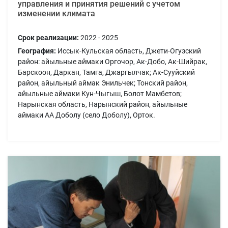
управления и принятия решений с учетом
изменении климата
Срок реализации:
2022 - 2025
География:
Иссык-Кульская область, Джети-Огузский
район: айыльные аймаки Оргочор, Ак-Добо, Ак-Шийрак,
Барскоон, Даркан, Тамга, Джаргылчак; Ак-Сууйский
район, айыльный аймак Энильчек; Тонский район,
айыльные аймаки Кун-Чыгыш, Болот Мамбетов;
Нарынская область, Нарынский район, айыльные
аймаки АА Доболу (село Доболу), Орток.