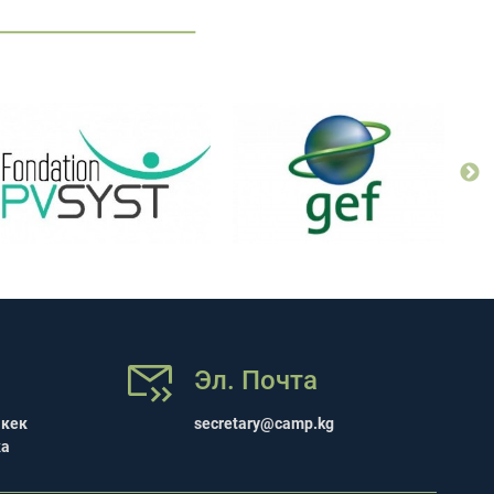
Эл. Почта
шкек
secretary@camp.kg
ка