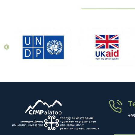
Т
+99