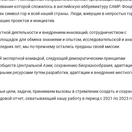
звание которой сложилось в английскую аббревиатуру САМР. Фонд
 как символ гор и всей нашей страны. Люди, живущие в непростых г
наших проектов и инициатив.
тной деятельности и внедрением инноваций, сотрудничеством с
лощадок для обмена знаниями и опытом, исследовательской и ан
ледних лет, мы по-прежнему остались преданы своей миссии:
 экспертной командой, следующей демократическим принципам
обществ Центральной Азии, сохранению биоразнообразия, адаптаци
ными ресурсами путем разработки, адаптации и внедрения местног
ые цели, задачи, принимаем вызовы в стремлении создать и сохра
довой отчет, охватывающий нашу работу в период с 2021 по 2023 г
.