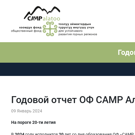
Годо
Годовой отчет ОФ САМР Ала
09 Январь 2024
На пороге 20-ти летия
В
2024
году исполнится
20
лет со дня образования ОФ «САМР 