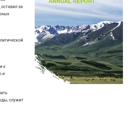
 оставил за
орных
алитической
и к
о и
нить
оды, служит