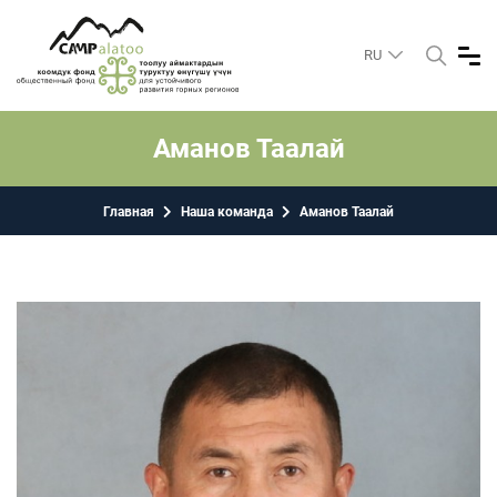
RU
Аманов Таалай
Главная
Наша команда
Аманов Таалай