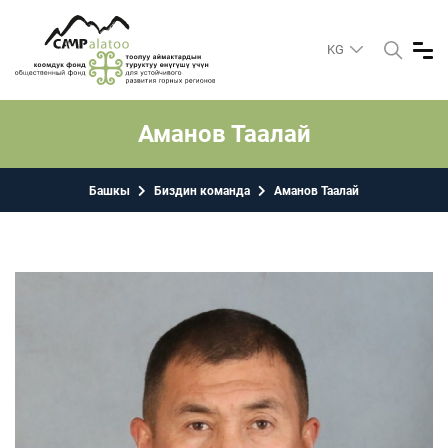
KG
Аманов Таалай
Башкы
Биздин команда
Аманов Таалай