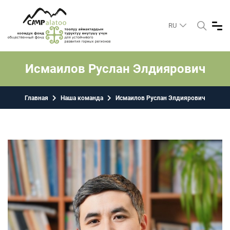
RU
Исмаилов Руслан Элдиярович
Главная
Наша команда
Исмаилов Руслан Элдиярович