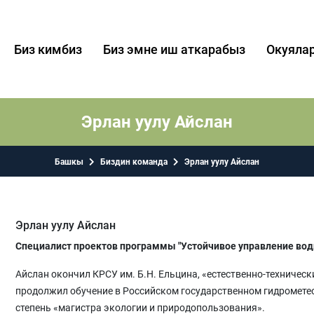
Биз кимбиз
Биз эмне иш аткарабыз
Окуяла
Эрлан уулу Айслан
Башкы
Биздин команда
Эрлан уулу Айслан
Эрлан уулу Айслан
Специалист проектов программы "Устойчивое управление во
Айслан окончил КРСУ им. Б.Н. Ельцина, «естественно-техничес
продолжил обучение в Российском государственном гидрометео
степень «магистра экологии и природопользования».