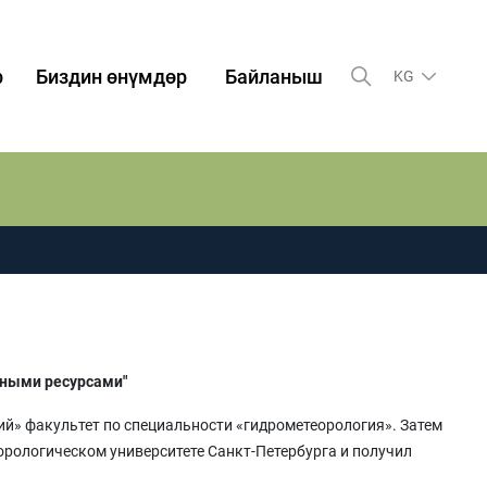
р
Биздин өнүмдөр
Байланыш
KG
дными ресурсами"
кий» факультет по специальности «гидрометеорология». Затем
рологическом университете Санкт-Петербурга и получил