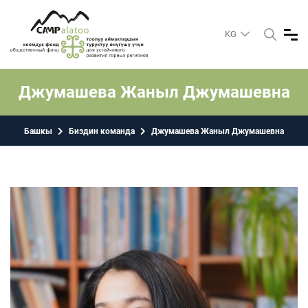
KG
Джумашева Жаныл Джумашевна
Башкы
Биздин команда
Джумашева Жаныл Джумашевна