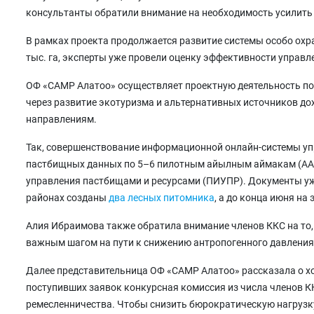
консультанты обратили внимание на необходимость усилить 
В рамках проекта продолжается развитие системы особо охр
тыс. га, эксперты уже провели оценку эффективности управл
ОФ «САМР Алатоо» осуществляет проектную деятельность по
через развитие экотуризма и альтернативных источников до
направлениям.
Так, совершенствование информационной онлайн-системы уп
пастбищных данных по 5–6 пилотным айылным аймакам (АА).
управления пастбищами и ресурсами (ПИУПР). Документы уж
районах созданы
два лесных питомника
, а до конца июня н
Алия Ибраимова также обратила внимание членов ККС на то,
важным шагом на пути к снижению антропогенного давления
Далее представительница ОФ «САМР Алатоо» рассказала о хо
поступивших заявок конкурсная комиссия из числа членов КК
ремесленничества. Чтобы снизить бюрократическую нагрузку