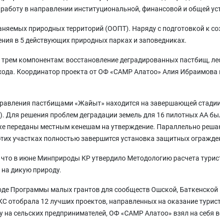
работу в направлении институциональной, финансовой и общей ус
аняемых природных территорий (ООПТ). Наряду с подготовкой к с
ения в 5 действующих природных парках и заповедниках.
 трем компонентам: восстановление деградированных пастбищ, л
хода. Координатор проекта от ОФ «САМР Алатоо» Алия Ибраимова 
равления пастбищами «Жайыт» находится на завершающей стадии, 
 Для решения проблем деградации земель для 16 пилотных АА бы
е переданы местным кенешам на утверждение. Параллельно решаю
а этих участках полностью завершится установка защитных огражде
 что в июне Минприроды КР утвердило Методологию расчета турист
 на дикую природу.
де Программы малых грантов для сообществ Ошской, Баткенской и
С отобрала 12 лучших проектов, направленных на оказание турист
 на сельских предпринимателей, ОФ «САМР Алатоо» взял на себя в