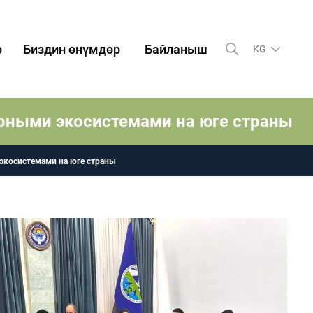
р
Биздин өнүмдөр
Байланыш
KG
орными экосистемами на юге страны
экосистемами на юге страны