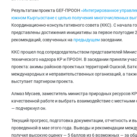
Результатам проекта GEF-ПРООН
«Интегрированное управле
южном Кыргызстане с целью получения многочисленных вы
Координационно-консультативного совета (ККС). С начала год
представлены достижения инициативы за первое полугодие 2
рекомендаций, озвученных на
предыдущем
заседании.
ККС прошел под сопредседательством представителей Минист
технического надзора КР и ПРООН. В заседании приняли учас
проекта: акимы районов проектных территорий Ошской, Батк
международных и неправительственных организаций, а такж
выступает партнером проекта.
Алмаз Мусаев, заместитель министра природных ресурсов КР
качественной работе и выбрать взаимодействие с местными 
— подчеркнул он.
Текущий прогресс, подготовка документации, отчетность и 
проведенной в мае этого года. Выводы и рекомендации меж
получил высокую оценку — 5 баллов из 6 возможных — за об