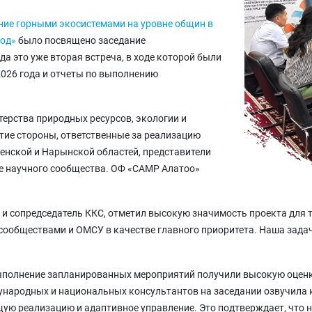
ние горными экосистемами на уровне общин в
год»
было посвящено заседание
а это уже вторая встреча, в ходе которой были
026 года и отчеты по выполнению
ерства природных ресурсов, экологии и
тие стороны, ответственные за реализацию
енской и Нарынской областей, представители
е научного сообщества. ОФ «САМР Алатоо»
 и сопредседатель ККС, отметил высокую значимость проекта для 
сообществами и ОМСУ в качестве главного приоритета. Наша задач
выполнение запланированных мероприятий получили высокую оценк
дународных и национальных консультантов на заседании озвучила
щую реализацию и адаптивное управление. Это подтверждает, что 