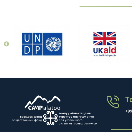
Т
+99