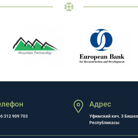
елефон
Адрес
6 312 909 703
Уфимский көч. 3 Бишк
Республикасы