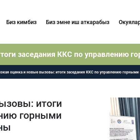
Биз кимбиз
Биз эмне иш аткарабыз
Окуяла
тоги заседания ККС по управлению г
окая оценка и новые вызовы: итоги заседания ККС по управлению горными 
ызовы: итоги
ению горными
аны