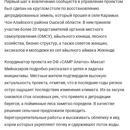
Первый шаг к вовлечению сообществ в управление проектом
был сделан на круглом столе по восстановлению
деградированных земель, который прошел в селе Карамык
Чон-Алайского района Ошской области. В нем приняли
участие более 20 представителей органов местного
самоуправления (ОМСУ), айыльного кенеша, лесного
хозяйства, бизнес-структур, а также советов женщин,
аксакалов и молодежи из сел айылного аймака Жекенди.
Координатор проекта из ОФ «САМР Алатоо» Максат
Мийназаров подробно рассказал о целях и задачах
инициативы. Местные жители подтвердили высокую
актуальность проекта, отметив, что в последние годы регион
остро ощущает последствия изменения климата. Из-за засухи
снизился сток основных рек, что привело к деградации
берегов, а пойменные леса заметно поредели. В качестве
решения сельчане предложили проводить
берегоукрепительные работы и высаживать облепиху и иву,
корни которых укрепляют почву и сдерживают поток воды.