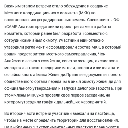
Важным этапом встречи стало обсуждение и создание
Местного координационного комитета (МКК) по
восстановлению деградированных земель. Специалисты ОФ
«САМР Алатоо» представили проект регламента работы
комитета, который ранее был разработан совместно с
сотрудниками айыл окмоту. Участники единогласно
утвердили регламент и сформировали состав МКК, в который
вошли представители местного самоуправления, Чон-
Алайского лесного хозяйства, советов женщин, аксакалов и
молодежи, а также предприниматели, экологи и жители пяти
сел айыльного аймака Жекенди.Принятые документы нового
общественного органа переданы в айыл окмоту Жекенди для
официального утверждения и запуска делопроизводства. При
этом члены МКК уже провели свое первое заседание, на
котором утвердили график дальнейших мероприятий.
Во второй части встречи участники выехали на пастбища,
чтобы на месте определить территории для восстановления.
На выбранных 3 экспериментальных участках планируются